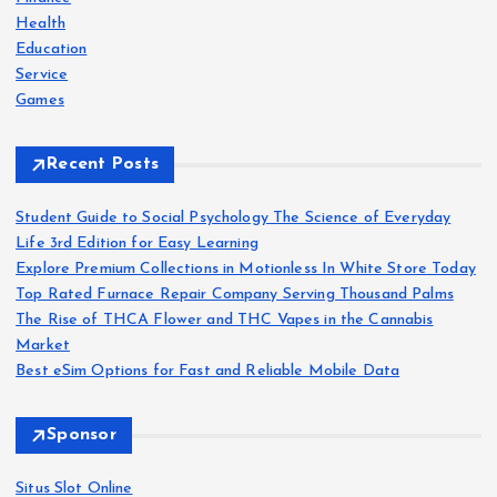
r
Health
:
Education
Service
Games
Recent Posts
Student Guide to Social Psychology The Science of Everyday
Life 3rd Edition for Easy Learning
Explore Premium Collections in Motionless In White Store Today
Top Rated Furnace Repair Company Serving Thousand Palms
The Rise of THCA Flower and THC Vapes in the Cannabis
Market
Best eSim Options for Fast and Reliable Mobile Data
Sponsor
Situs Slot Online