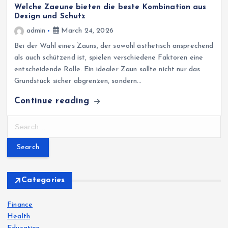
Welche Zaeune bieten die beste Kombination aus
Design und Schutz
admin
March 24, 2026
Bei der Wahl eines Zauns, der sowohl ästhetisch ansprechend
als auch schützend ist, spielen verschiedene Faktoren eine
entscheidende Rolle. Ein idealer Zaun sollte nicht nur das
Grundstück sicher abgrenzen, sondern…
Continue reading
S
e
a
r
c
h
Categories
f
o
Finance
r
Health
: