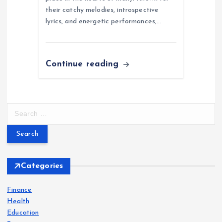
their catchy melodies, introspective
lyrics, and energetic performances,…
Continue reading
S
e
a
r
c
h
Categories
f
o
Finance
r
Health
:
Education