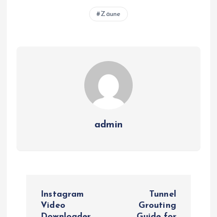
Zäune
admin
P
Instagram
Tunnel
o
Video
Grouting
Downloader
Guide for