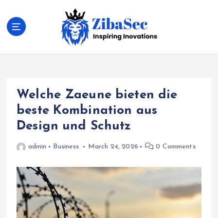
S
k
i
p
t
Inspiring Inovations
o
c
o
Welche Zaeune bieten die
n
t
beste Kombination aus
e
Design und Schutz
n
t
admin
Business
March 24, 2026
0 Comments