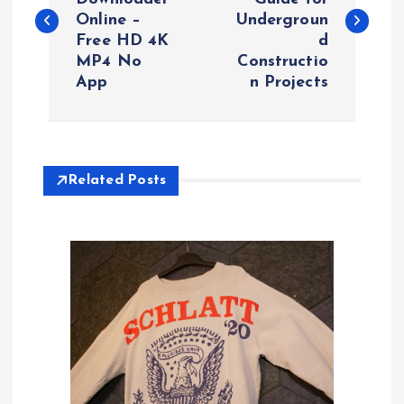
Online –
Undergroun
s
Free HD 4K
d
MP4 No
Constructio
t
App
n Projects
n
a
Related Posts
v
i
g
a
t