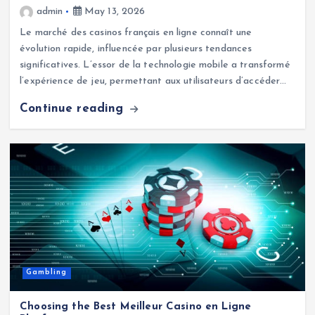
admin
May 13, 2026
Le marché des casinos français en ligne connaît une
évolution rapide, influencée par plusieurs tendances
significatives. L’essor de la technologie mobile a transformé
l’expérience de jeu, permettant aux utilisateurs d’accéder…
Continue reading
Gambling
Choosing the Best Meilleur Casino en Ligne