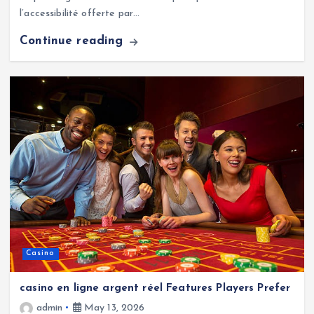
l’accessibilité offerte par…
Continue reading
Casino
casino en ligne argent réel Features Players Prefer
admin
May 13, 2026