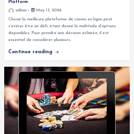
Platform
admin
May 13, 2026
Choisir la meilleure plateforme de casino en ligne peut
s’avérer être un défi, étant donné la multitude d’options
disponibles. Pour prendre une décision éclairée, il est
essentiel de considérer plusieurs…
Continue reading