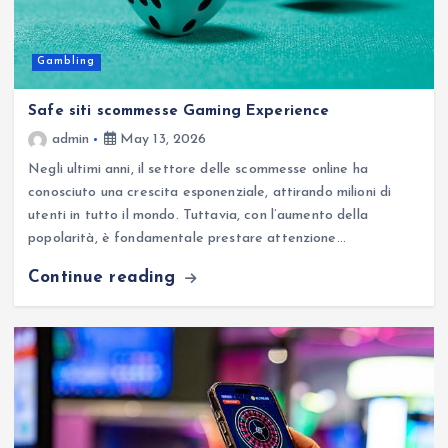
Gambling
Safe siti scommesse Gaming Experience
admin
May 13, 2026
Negli ultimi anni, il settore delle scommesse online ha
conosciuto una crescita esponenziale, attirando milioni di
utenti in tutto il mondo. Tuttavia, con l’aumento della
popolarità, è fondamentale prestare attenzione…
Continue reading