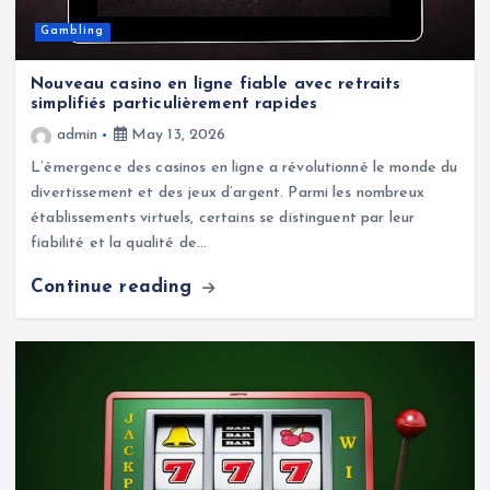
Gambling
Nouveau casino en ligne fiable avec retraits
simplifiés particulièrement rapides
admin
May 13, 2026
L’émergence des casinos en ligne a révolutionné le monde du
divertissement et des jeux d’argent. Parmi les nombreux
établissements virtuels, certains se distinguent par leur
fiabilité et la qualité de…
Continue reading