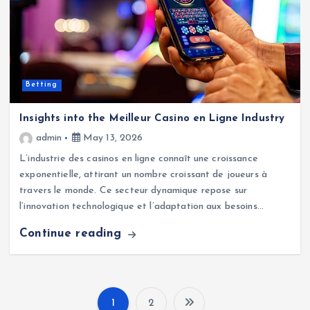
Betting
Insights into the Meilleur Casino en Ligne Industry
admin
May 13, 2026
L’industrie des casinos en ligne connaît une croissance
exponentielle, attirant un nombre croissant de joueurs à
travers le monde. Ce secteur dynamique repose sur
l’innovation technologique et l’adaptation aux besoins…
Continue reading
1
2