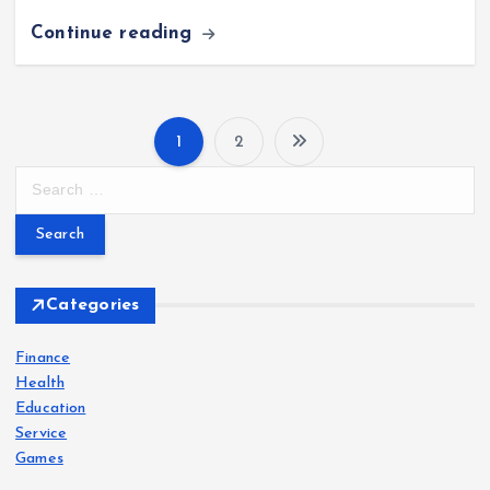
Continue reading
1
2
P
S
e
o
a
r
s
c
h
Categories
t
f
o
Finance
s
r
Health
:
Education
p
Service
Games
a