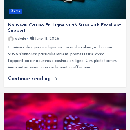
Game
Nouveau Casino En Ligne 2026 Sites with Excellent
Support
admin
June 11, 2026
L’univers des jeux en ligne ne cesse d’évoluer, et l’année
2026 s’annonce particulièrement prometteuse avec
l’apparition de nouveaux casinos en ligne. Ces plateformes
innovantes visent non seulement à offrir une…
Continue reading